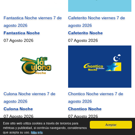
Fantastica Noche viernes 7 de
Cafeterito Noche viernes 7 de
agosto 2026
agosto 2026
Fantastica Noche
Cafeterito Noche
07 Agosto 2026
07 Agosto 2026
Culona Noche viernes 7 de
Chontico Noche viernes 7 de
agosto 2026
agosto 2026
Culona Noche
Chontico Noche
07 Agosto 2026
07 Agosto 2026
Este sitio web utiliza cookies a través de terceros para
Aceptar
mundonets
2010-2026 ©
métricas y publicidad, si continúa navegando, consideramos
que acepta su uso.
Más info
Contactanos
|
Términos de uso
|
Mapa del Sitio