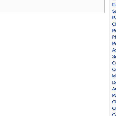
F
S
Pa
C
P
P
P
A
S
C
C
M
D
A
P
C
C
C