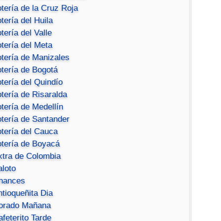
tería de la Cruz Roja
tería del Huila
tería del Valle
tería del Meta
otería de Manizales
otería de Bogotá
tería del Quindío
tería de Risaralda
tería de Medellín
otería de Santander
otería del Cauca
otería de Boyacá
xtra de Colombia
aloto
hances
ntioqueñita Dia
orado Mañana
feterito Tarde