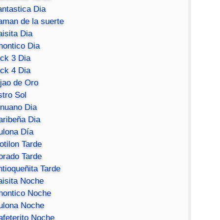
antastica Dia
aman de la suerte
isita Dia
hontico Dia
ick 3 Dia
ick 4 Dia
ijao de Oro
stro Sol
inuano Dia
aribeña Dia
ulona Día
otilon Tarde
orado Tarde
ntioqueñita Tarde
aisita Noche
hontico Noche
ulona Noche
afeterito Noche