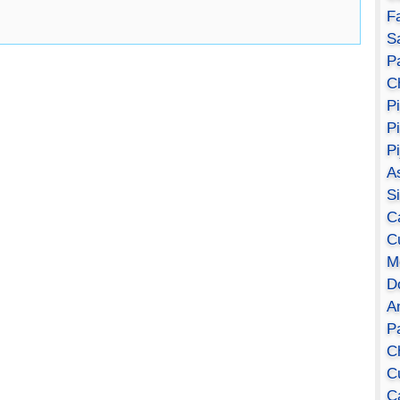
F
S
Pa
C
P
P
P
A
S
C
C
M
D
A
P
C
C
C