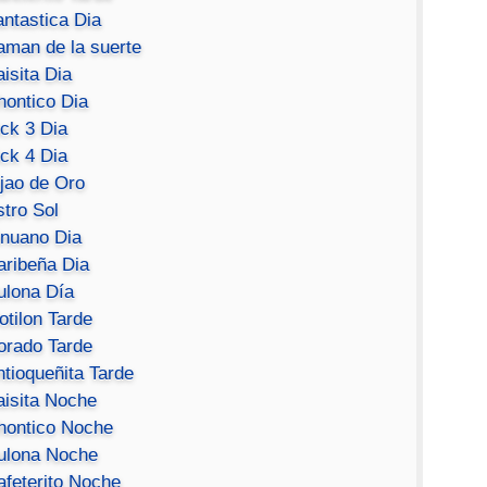
antastica Dia
aman de la suerte
isita Dia
hontico Dia
ick 3 Dia
ick 4 Dia
ijao de Oro
stro Sol
inuano Dia
aribeña Dia
ulona Día
otilon Tarde
orado Tarde
ntioqueñita Tarde
aisita Noche
hontico Noche
ulona Noche
afeterito Noche