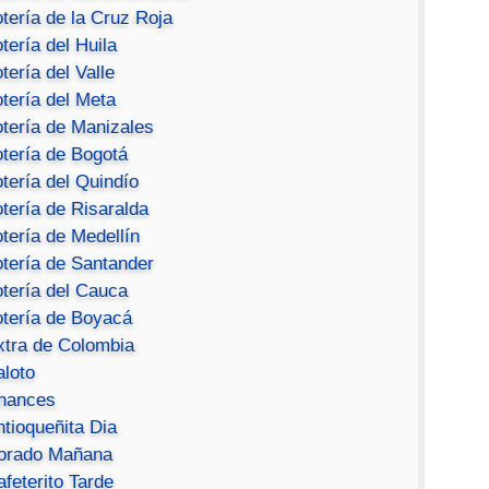
tería de la Cruz Roja
tería del Huila
tería del Valle
tería del Meta
otería de Manizales
otería de Bogotá
tería del Quindío
tería de Risaralda
tería de Medellín
otería de Santander
otería del Cauca
otería de Boyacá
xtra de Colombia
aloto
hances
ntioqueñita Dia
orado Mañana
feterito Tarde