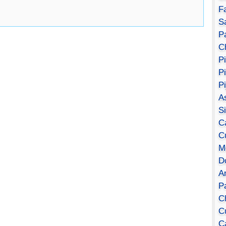
F
S
Pa
C
P
P
P
A
S
C
C
M
D
A
P
C
C
C