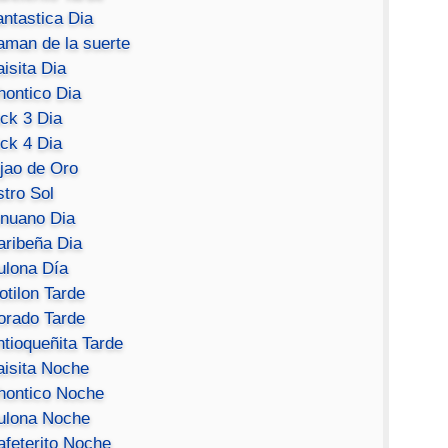
antastica Dia
aman de la suerte
isita Dia
hontico Dia
ick 3 Dia
ick 4 Dia
ijao de Oro
stro Sol
inuano Dia
aribeña Dia
ulona Día
otilon Tarde
orado Tarde
ntioqueñita Tarde
aisita Noche
hontico Noche
ulona Noche
afeterito Noche