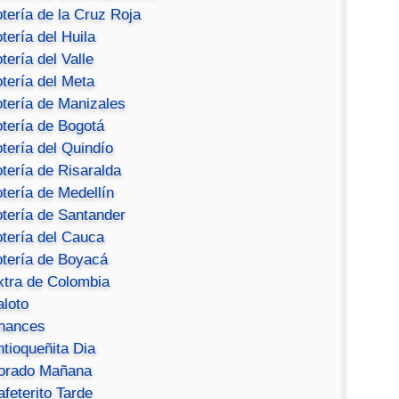
tería de la Cruz Roja
tería del Huila
tería del Valle
tería del Meta
otería de Manizales
otería de Bogotá
tería del Quindío
tería de Risaralda
tería de Medellín
otería de Santander
otería del Cauca
otería de Boyacá
xtra de Colombia
aloto
hances
ntioqueñita Dia
orado Mañana
feterito Tarde