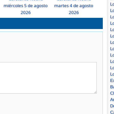
Lo
miércoles 5 de agosto
martes 4 de agosto
Lo
2026
2026
Lo
Lo
L
L
Lo
Lo
Lo
L
L
L
E
B
C
A
D
Ca