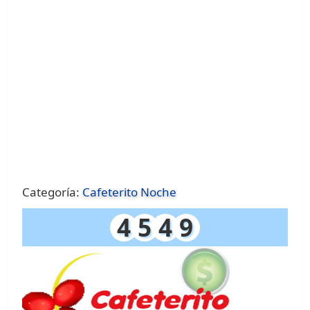
Categoría:
Cafeterito Noche
4
5
4
9