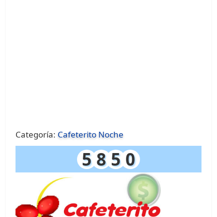
Categoría:
Cafeterito Noche
5
8
5
0