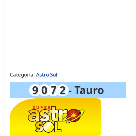
Categoría:
Astro Sol
9
0
7
2
- Tauro