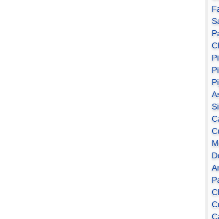
F
S
Pa
C
P
P
P
A
S
C
C
M
D
A
P
C
C
C