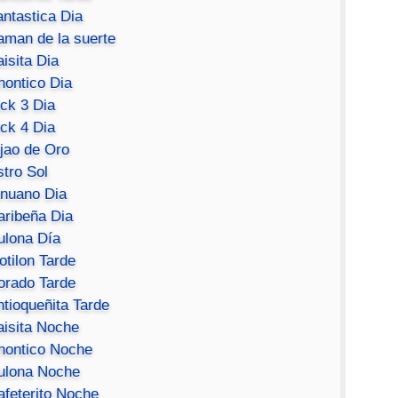
antastica Dia
aman de la suerte
isita Dia
hontico Dia
ick 3 Dia
ick 4 Dia
ijao de Oro
stro Sol
inuano Dia
aribeña Dia
ulona Día
otilon Tarde
orado Tarde
ntioqueñita Tarde
aisita Noche
hontico Noche
ulona Noche
afeterito Noche