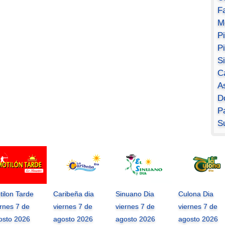
F
M
P
P
S
C
A
D
Pa
S
tilon Tarde
Caribeña dia
Sinuano Dia
Culona Dia
ernes 7 de
viernes 7 de
viernes 7 de
viernes 7 de
osto 2026
agosto 2026
agosto 2026
agosto 2026