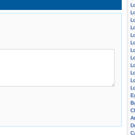
Lo
Lo
Lo
Lo
L
L
Lo
Lo
Lo
L
L
L
E
B
C
A
D
Ca