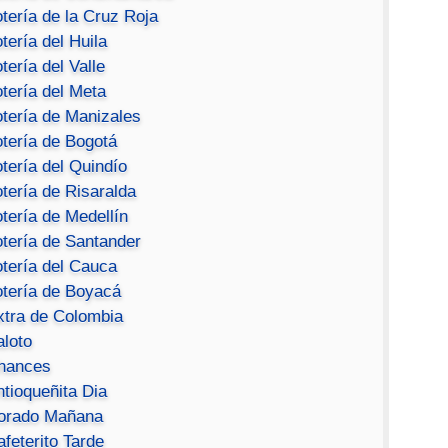
tería de la Cruz Roja
tería del Huila
tería del Valle
tería del Meta
otería de Manizales
otería de Bogotá
tería del Quindío
tería de Risaralda
tería de Medellín
otería de Santander
otería del Cauca
otería de Boyacá
xtra de Colombia
aloto
hances
ntioqueñita Dia
orado Mañana
feterito Tarde