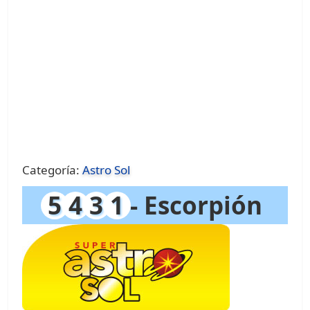
Categoría:
Astro Sol
5
4
3
1
- Escorpión