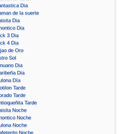
antastica Dia
aman de la suerte
isita Dia
hontico Dia
ick 3 Dia
ick 4 Dia
ijao de Oro
stro Sol
inuano Dia
aribeña Dia
ulona Día
otilon Tarde
orado Tarde
ntioqueñita Tarde
aisita Noche
hontico Noche
ulona Noche
afeterito Noche