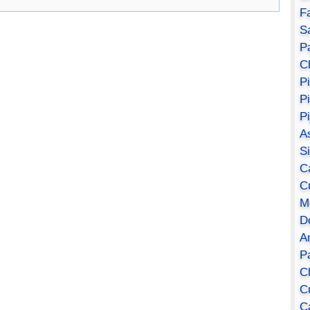
F
S
Pa
C
P
P
P
A
S
C
C
M
D
A
P
C
C
C