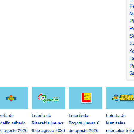
F
M
P
P
S
C
A
D
Pa
S
tería de
Lotería de
Lotería de
Lotería de
dellín sábado
Risaralda jueves
Bogotá jueves 6
Manizales
de agosto 2026
6 de agosto 2026
de agosto 2026
miércoles 5 de