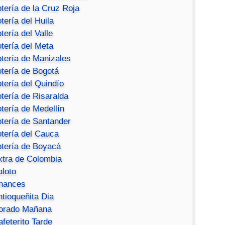
tería de la Cruz Roja
tería del Huila
tería del Valle
tería del Meta
otería de Manizales
otería de Bogotá
tería del Quindío
tería de Risaralda
tería de Medellín
otería de Santander
otería del Cauca
otería de Boyacá
xtra de Colombia
aloto
hances
ntioqueñita Dia
orado Mañana
feterito Tarde