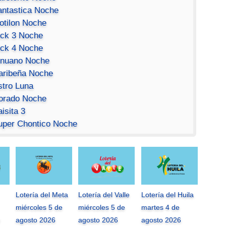
antastica Noche
otilon Noche
ick 3 Noche
ick 4 Noche
inuano Noche
aribeña Noche
stro Luna
orado Noche
isita 3
uper Chontico Noche
Lotería del Meta
Lotería del Valle
Lotería del Huila
miércoles 5 de
miércoles 5 de
martes 4 de
agosto 2026
agosto 2026
agosto 2026