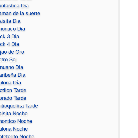
antastica Dia
aman de la suerte
isita Dia
hontico Dia
ick 3 Dia
ick 4 Dia
ijao de Oro
stro Sol
inuano Dia
aribeña Dia
ulona Día
otilon Tarde
orado Tarde
ntioqueñita Tarde
aisita Noche
hontico Noche
ulona Noche
afeterito Noche