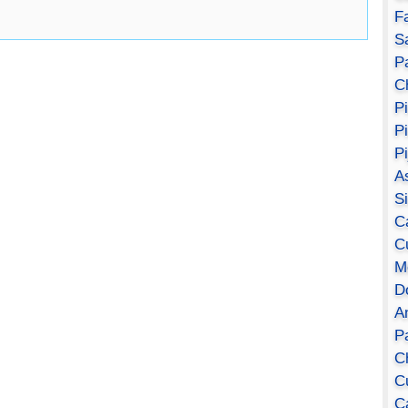
F
S
Pa
C
P
P
P
A
S
C
C
M
D
A
P
C
C
C