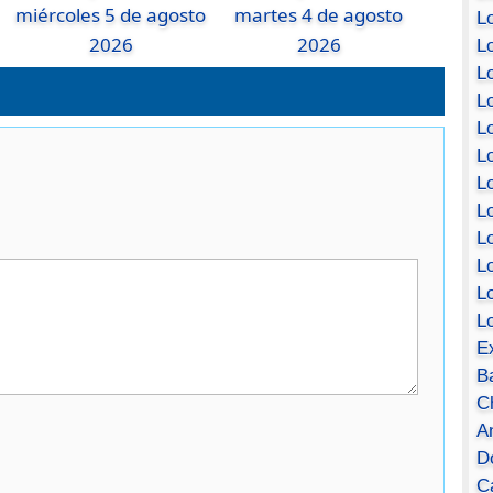
miércoles 5 de agosto
martes 4 de agosto
Lo
2026
2026
Lo
Lo
Lo
L
L
Lo
Lo
Lo
L
L
L
E
B
C
A
D
Ca