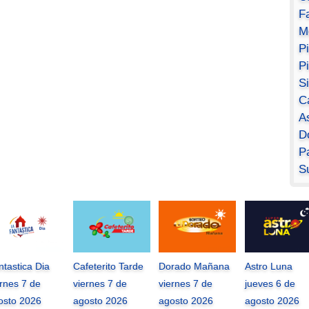
F
M
P
P
S
C
A
D
Pa
S
ntastica Dia
Cafeterito Tarde
Dorado Mañana
Astro Luna
ernes 7 de
viernes 7 de
viernes 7 de
jueves 6 de
osto 2026
agosto 2026
agosto 2026
agosto 2026