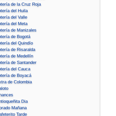
tería de la Cruz Roja
tería del Huila
tería del Valle
tería del Meta
otería de Manizales
otería de Bogotá
tería del Quindío
tería de Risaralda
tería de Medellín
otería de Santander
otería del Cauca
otería de Boyacá
xtra de Colombia
aloto
hances
ntioqueñita Dia
orado Mañana
feterito Tarde