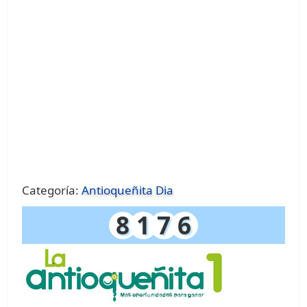
Categoría:
Antioqueñita Dia
8
1
7
6