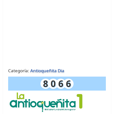
Categoría:
Antioqueñita Dia
8
0
6
6