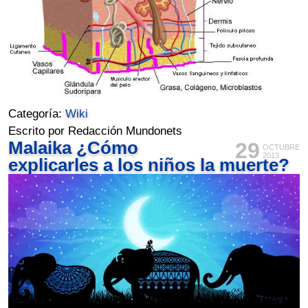
Categoría:
Wiki
Escrito por Redacción Mundonets
Malaika ¿Cómo
29
OCTUBRE
2013
explicarles a los niños la muerte?