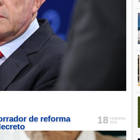
borrador de reforma
18
FEBRERO
2025
decreto