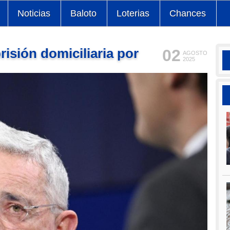
Noticias
Baloto
Loterias
Chances
isión domiciliaria por
02
AGOSTO
2025