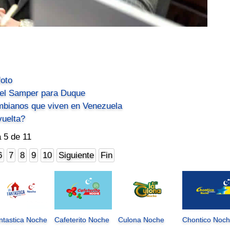
foto
iel Samper para Duque
mbianos que viven en Venezuela
vuelta?
 5 de 11
6
7
8
9
10
Siguiente
Fin
ntastica Noche
Cafeterito Noche
Culona Noche
Chontico Noc