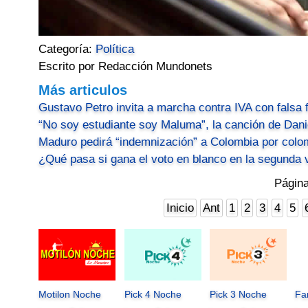
Categoría:
Política
Escrito por Redacción Mundonets
Más articulos
Gustavo Petro invita a marcha contra IVA con falsa 
“No soy estudiante soy Maluma”, la canción de Dan
Maduro pedirá “indemnización” a Colombia por colo
¿Qué pasa si gana el voto en blanco en la segunda 
Página
Inicio
Ant
1
2
3
4
5
Motilon Noche
Pick 4 Noche
Pick 3 Noche
Fa