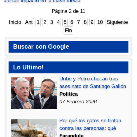
alertan impacto en la clase media
Página 2 de 11
Inicio
Ant
1
2
3
4
5
6
7
8
9
10
Siguiente
Fin
Buscar con Google
Lo Ultimo!
Uribe y Petro chocan tras
asesinato de Santiago Gallón
Política
07 Febrero 2026
Por qué los gatos se frotan
contra las personas: qué
Farandula