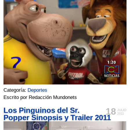
Categoría:
Deportes
Escrito por Redacción Mundonets
Los Pinguinos del Sr.
18
JULIO
2011
Popper Sinopsis y Trailer 2011