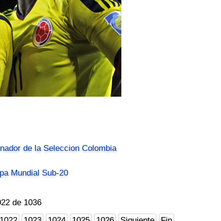
nador de la Seleccion Colombia
opa Mundial Sub-20
022 de 1036
1022
1023
1024
1025
1026
Siguiente
Fin