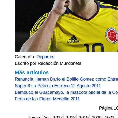
Categoría:
Deportes
Escrito por Redacción Mundonets
Más articulos
Renuncia Hernan Dario el Bolillo Gomez como Entre
Super 8 La Pelicula Estreno 12 Agosto 2011
Bambuco el Guacamayo, la mascota oficial de la C
Feria de las Flores Medellin 2011
Página 1
Inicio
Ant
1017
1018
1019
1020
1021