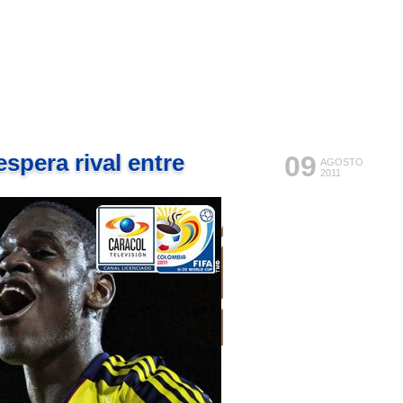
spera rival entre
09
AGOSTO
2011