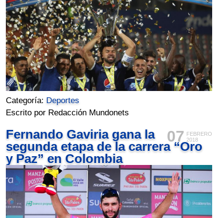
Categoría:
Deportes
Escrito por Redacción Mundonets
Fernando Gaviria gana la
07
FEBRERO
2018
segunda etapa de la carrera “Oro
y Paz” en Colombia