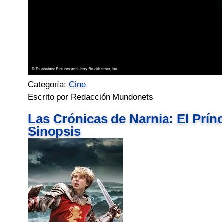
Categoría:
Cine
Escrito por Redacción Mundonets
Las Crónicas de Narnia: El Prínc
Sinopsis