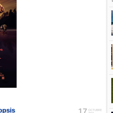
nopsis
17
OCTUBRE