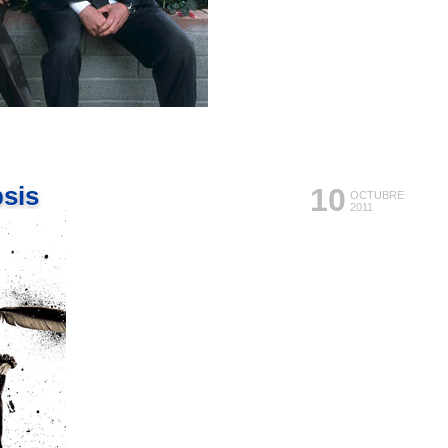
psis
10
OCTUBRE
2011