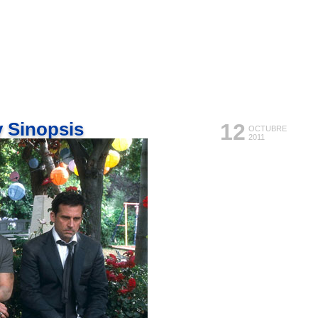
y Sinopsis
12
OCTUBRE
2011