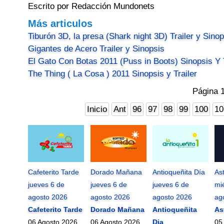
Escrito por Redacción Mundonets
Más articulos
Tiburón 3D, la presa (Shark night 3D) Trailer y Sino
Gigantes de Acero Trailer y Sinopsis
El Gato Con Botas 2011 (Puss in Boots) Sinopsis Y T
The Thing ( La Cosa ) 2011 Sinopsis y Trailer
Página 
Inicio
Ant
96
97
98
99
100
10
Cafeterito Tarde
Dorado Mañana
Antioqueñita Día
As
jueves 6 de
jueves 6 de
jueves 6 de
mi
agosto 2026
agosto 2026
agosto 2026
ag
Cafeterito Tarde
Dorado Mañana
Antioqueñita
As
06 Agosto 2026
06 Agosto 2026
Dia
05