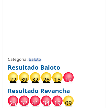
Categoría:
Baloto
Resultado
Baloto
22
39
32
26
15
12
Resultado
Revancha
25
32
41
34
19
09