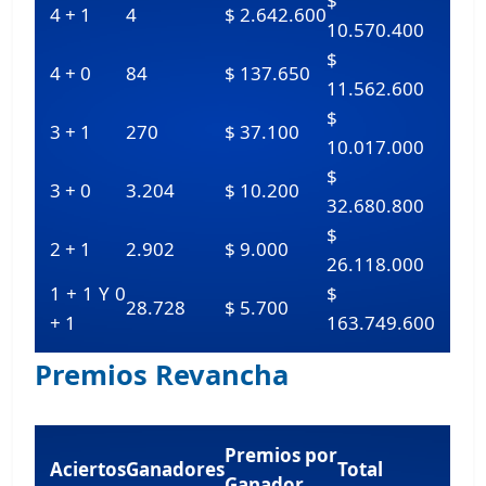
$
4 + 1
4
$ 2.642.600
10.570.400
$
4 + 0
84
$ 137.650
11.562.600
$
3 + 1
270
$ 37.100
10.017.000
$
3 + 0
3.204
$ 10.200
32.680.800
$
2 + 1
2.902
$ 9.000
26.118.000
1 + 1 Y 0
$
28.728
$ 5.700
+ 1
163.749.600
Premios Revancha
Premios por
Aciertos
Ganadores
Total
Ganador