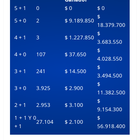
5 + 1
0
$ 0
$ 0
$
5 + 0
2
$ 9.189.850
18.379.700
$
4 + 1
3
$ 1.227.850
3.683.550
$
4 + 0
107
$ 37.650
4.028.550
$
3 + 1
241
$ 14.500
3.494.500
$
3 + 0
3.925
$ 2.900
11.382.500
$
2 + 1
2.953
$ 3.100
9.154.300
1 + 1 Y 0
$
27.104
$ 2.100
+ 1
56.918.400