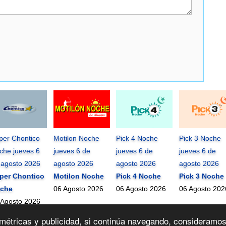
per Chontico
Motilon Noche
Pick 4 Noche
Pick 3 Noche
che jueves 6
jueves 6 de
jueves 6 de
jueves 6 de
 agosto 2026
agosto 2026
agosto 2026
agosto 2026
per Chontico
Motilon Noche
Pick 4 Noche
Pick 3 Noche
che
06 Agosto 2026
06 Agosto 2026
06 Agosto 202
 Agosto 2026
mundonets
2010-2026 ©
ra métricas y publicidad, si continúa navegando, consideram