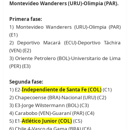
Montevideo Wanderers (URU)-Olimpia (PAR).
Primera fase:
1) Montevideo Wanderers (URU)-Olimpia (PAR)
(E1)
2) Deportivo Macará (ECU)-Deportivo Táchira
(VEN) (E2)
3) Oriente Petrolero (BOL)-Universitario de Lima
(PER) (E3)
Segunda fase:
1) E2-
Independiente de Santa Fe (COL)
(C1)
2) Chapecoense (BRA)-Nacional (URU) (C2)
3) E3-Jorge Wilstermann (BOL) (C3)
4) Carabobo (VEN)-Guaraní (PAR) (C4)
5) E1-
Atlético Junior (COL)
(C5)
6) Chile 4-Vasco da Gama (BRA) (C6)