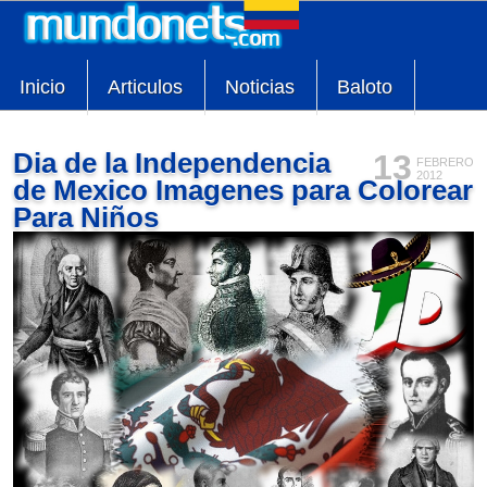
Inicio
Articulos
Noticias
Baloto
Dia de la Independencia
13
FEBRERO
2012
de Mexico Imagenes para Colorear
Para Niños