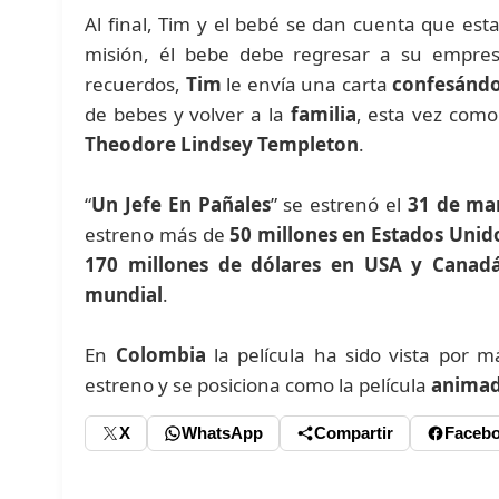
Al final, Tim y el bebé se dan cuenta que es
misión, él bebe debe regresar a su empr
recuerdos,
Tim
le envía una carta
confesándo
de bebes y volver a la
familia
, esta vez com
Theodore Lindsey Templeton
.
“
Un Jefe En Pañales
” se estrenó el
31 de ma
estreno más de
50 millones en Estados Unid
170 millones de dólares en USA y Canadá
mundial
.
En
Colombia
la película ha sido vista por 
estreno y se posiciona como la película
animada
X
WhatsApp
Compartir
Faceb