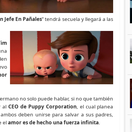
n Jefe En Pañales
” tendrá secuela y llegará a las
Tim
una
iden
evo
mor
rmano no solo puede hablar, si no que también
r al
CEO de Puppy Corporation
, el cual planea
, ambos deben unirse para salvar a sus padres,
e el
amor es de hecho una fuerza infinita
.