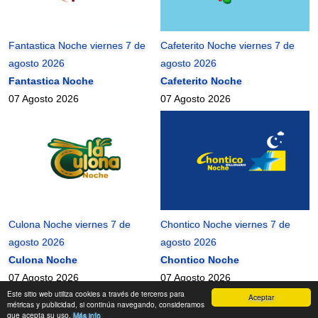
Fantastica Noche viernes 7 de
Cafeterito Noche viernes 7 de
agosto 2026
agosto 2026
Fantastica Noche
Cafeterito Noche
07 Agosto 2026
07 Agosto 2026
Culona Noche viernes 7 de
Chontico Noche viernes 7 de
agosto 2026
agosto 2026
Culona Noche
Chontico Noche
07 Agosto 2026
07 Agosto 2026
Este sitio web utiliza cookies a través de terceros para
Aceptar
mundonets
2010-2026 ©
métricas y publicidad, si continúa navegando, consideramos
que acepta su uso.
Más info