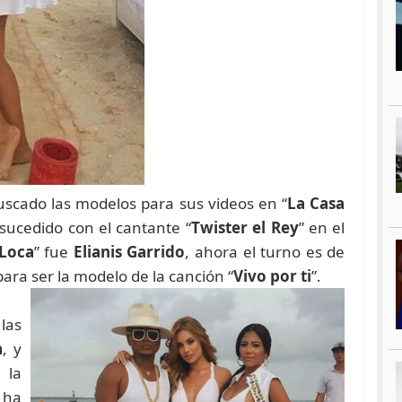
scado las modelos para sus videos en “
La Casa
sucedido con el cantante “
Twister el Rey
” en el
Loca
” fue
Elianis Garrido
, ahora el turno es de
ara ser la modelo de la canción “
Vivo por ti
”.
 las
a
, y
 la
 ha