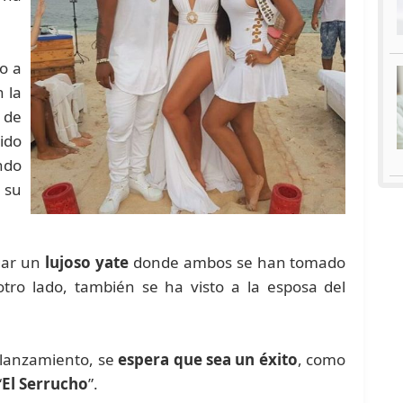
o a
 la
 de
ido
ndo
 su
gar un
lujoso yate
donde ambos se han tomado
tro lado, también se ha visto a la esposa del
 lanzamiento, se
espera que sea un éxito
, como
“
El Serrucho
”.