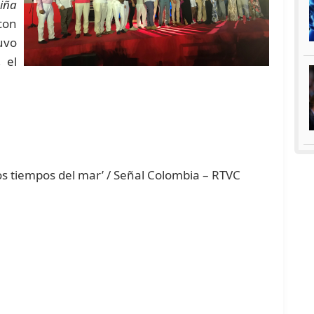
niña
con
uvo
 el
os tiempos del mar’ / Señal Colombia – RTVC