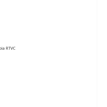
mbia RTVC
s