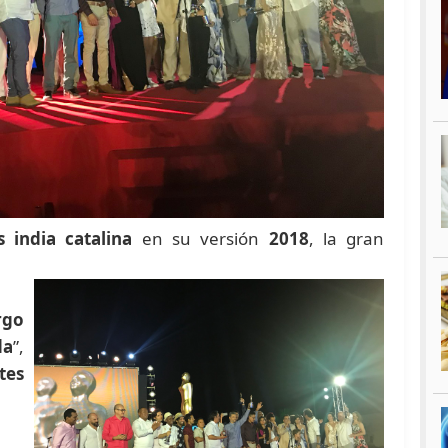
 india catalina
en su versión
2018
, la gran
rgo
da
”,
tes