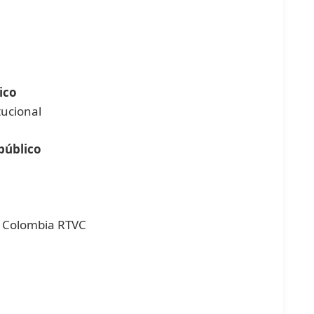
ico
tucional
 público
al Colombia RTVC