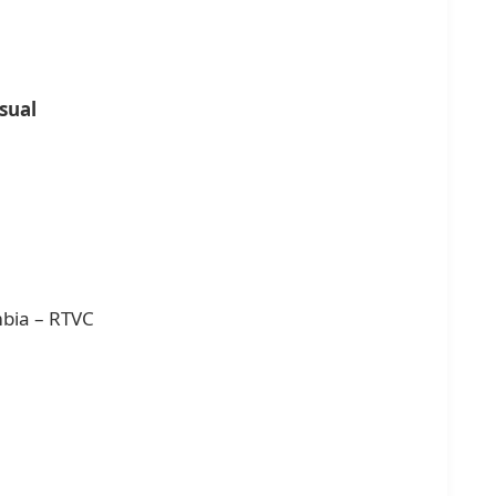
isual
mbia – RTVC