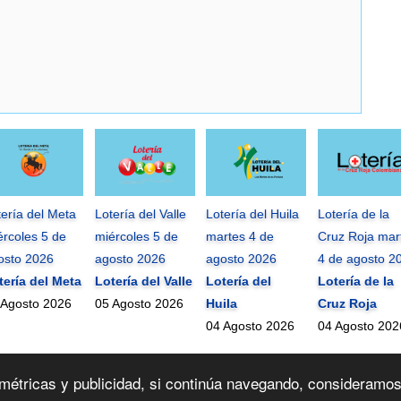
tería del Meta
Lotería del Valle
Lotería del Huila
Lotería de la
ércoles 5 de
miércoles 5 de
martes 4 de
Cruz Roja mar
osto 2026
agosto 2026
agosto 2026
4 de agosto 2
tería del Meta
Lotería del Valle
Lotería del
Lotería de la
 Agosto 2026
05 Agosto 2026
Huila
Cruz Roja
04 Agosto 2026
04 Agosto 202
mundonets
2010-2026 ©
ra métricas y publicidad, si continúa navegando, consideram
Contactanos
|
Términos de uso
|
Mapa del Sitio