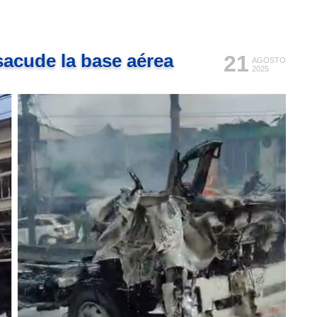
sacude la base aérea
21
AGOSTO
2025