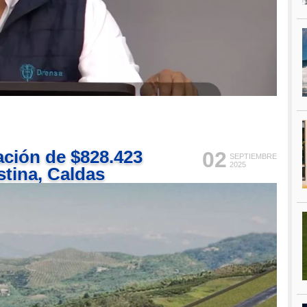
tación de $828.423
02
SEPTIEMBRE
2025
stina, Caldas