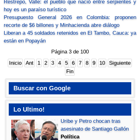
Restrepo, Valle: el pueblo que nació entre serpientes y
hoy es un paraíso turístico
Presupuesto General 2026 en Colombia: proponen
recorte de $6 billones y Minhacienda abre diálogo
Liberan a 45 soldados retenidos en El Tambo, Cauca: ya
están en Popayán
Página 3 de 100
Inicio
Ant
1
2
3
4
5
6
7
8
9
10
Siguiente
Fin
Buscar con Google
Lo Ultimo!
Uribe y Petro chocan tras
asesinato de Santiago Gallón
Política