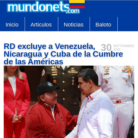
Inicio
Articulos
Noticias
Baloto
RD excluye a Venezuela,
30
SEPTIEMBRE
2025
Nicaragua y Cuba de la Cumbre
de las Américas