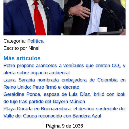
Categoría:
Política
Escrito por Ninsi
Más articulos
Petro propone aranceles a vehículos que emiten CO₂ y
alerta sobre impacto ambiental
Laura Sarabia nombrada embajadora de Colombia en
Reino Unido: Petro firmó el decreto
Geraldine Ponce, esposa de Luis Díaz, brilló con look
de lujo tras partido del Bayern Múnich
Playa Dorada en Buenaventura: el destino sostenible del
Valle del Cauca reconocido con Bandera Azul
Página 9 de 1036