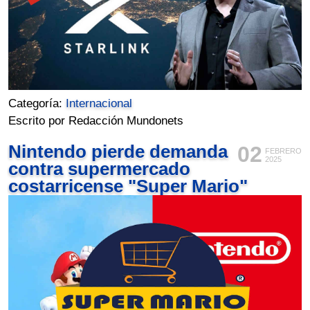
Categoría:
Internacional
Escrito por Redacción Mundonets
Nintendo pierde demanda
02
FEBRERO
2025
contra supermercado
costarricense "Super Mario"