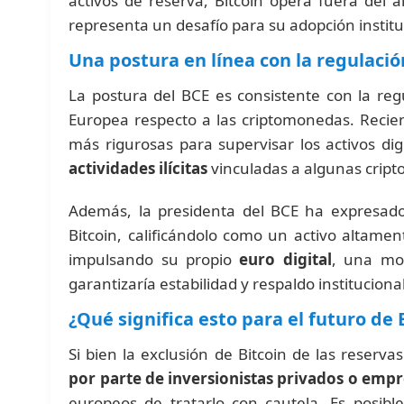
activos de reserva, Bitcoin opera fuera del 
representa un desafío para su adopción institu
Una postura en línea con la regulaci
La postura del BCE es consistente con la re
Europea respecto a las criptomonedas. Reci
más rigurosas para supervisar los activos dig
actividades ilícitas
vinculadas a algunas crip
Además, la presidenta del BCE ha expresado
Bitcoin, calificándolo como un activo altamen
impulsando su propio
euro digital
, una mon
garantizaría estabilidad y respaldo institucional
¿Qué significa esto para el futuro de
Si bien la exclusión de Bitcoin de las reserva
por parte de inversionistas privados o emp
europeos de tratarlo con cautela. Es posibl