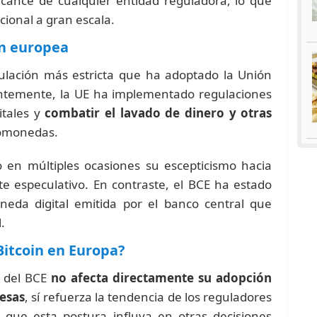
alcance de cualquier entidad reguladora, lo que
cional a gran escala.
ón europea
gulación más estricta que ha adoptado la Unión
entemente, la UE ha implementado regulaciones
itales y
combatir el lavado de dinero y otras
tomonedas.
 en múltiples ocasiones su escepticismo hacia
te especulativo. En contraste, el BCE ha estado
eda digital emitida por el banco central que
.
 Bitcoin en Europa?
s del BCE
no afecta directamente su adopción
resas
, sí refuerza la tendencia de los reguladores
e que esta postura influya en otras decisiones