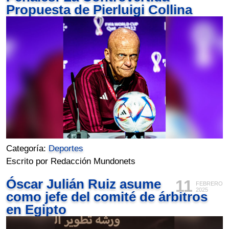
Propuesta de Pierluigi Collina
Categoría:
Deportes
Escrito por Redacción Mundonets
Óscar Julián Ruiz asume
11
FEBRERO
2025
como jefe del comité de árbitros
en Egipto