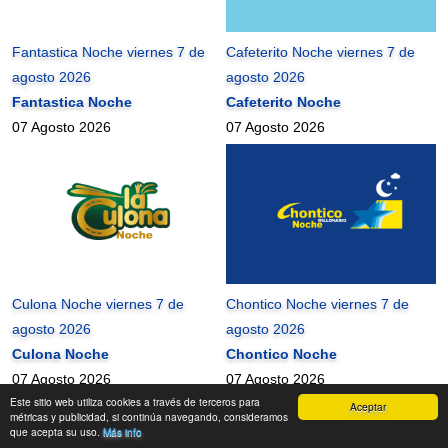
Fantastica Noche viernes 7 de
Cafeterito Noche viernes 7 de
agosto 2026
agosto 2026
Fantastica Noche
Cafeterito Noche
07 Agosto 2026
07 Agosto 2026
Culona Noche viernes 7 de
Chontico Noche viernes 7 de
agosto 2026
agosto 2026
Culona Noche
Chontico Noche
07 Agosto 2026
07 Agosto 2026
Este sitio web utiliza cookies a través de terceros para
Aceptar
mundonets
2010-2026 ©
métricas y publicidad, si continúa navegando, consideramos
que acepta su uso.
Más info
Contactanos
|
Términos de uso
|
Mapa del Sitio