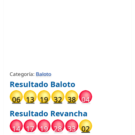
Categoría:
Baloto
Resultado
Baloto
06
13
19
32
38
04
Resultado
Revancha
14
17
19
28
33
02