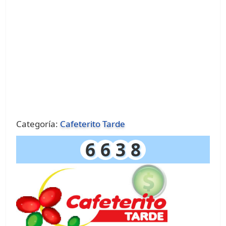
Categoría:
Cafeterito Tarde
6
6
3
8