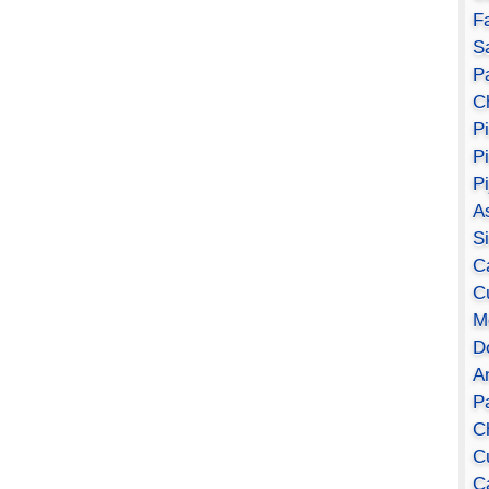
F
S
Pa
C
P
P
P
A
S
C
C
M
D
A
P
C
C
C