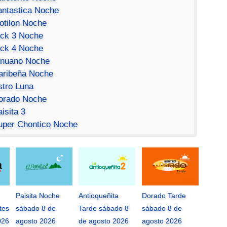
antastica Noche
otilon Noche
ick 3 Noche
ick 4 Noche
inuano Noche
aribeña Noche
stro Luna
orado Noche
isita 3
uper Chontico Noche
Paisita Noche
Antioqueñita
Dorado Tarde
tes
sábado 8 de
Tarde sábado 8
sábado 8 de
026
agosto 2026
de agosto 2026
agosto 2026