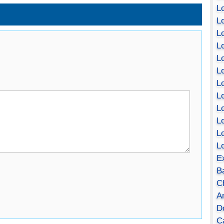
Lo
Lo
Lo
Lo
L
L
Lo
Lo
Lo
L
L
L
E
B
C
A
D
Ca