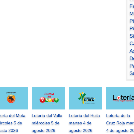
F
M
P
P
S
C
A
D
Pa
S
tería del Meta
Lotería del Valle
Lotería del Huila
Lotería de la
ércoles 5 de
miércoles 5 de
martes 4 de
Cruz Roja mar
osto 2026
agosto 2026
agosto 2026
4 de agosto 2