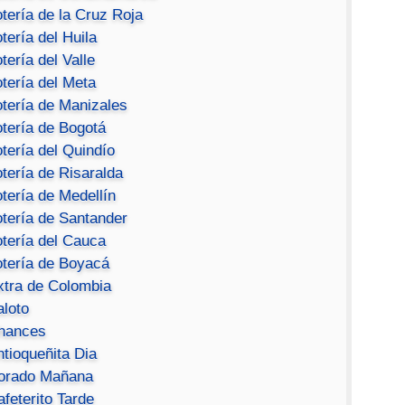
tería de la Cruz Roja
tería del Huila
tería del Valle
tería del Meta
otería de Manizales
otería de Bogotá
tería del Quindío
tería de Risaralda
tería de Medellín
otería de Santander
otería del Cauca
otería de Boyacá
xtra de Colombia
aloto
hances
ntioqueñita Dia
orado Mañana
feterito Tarde