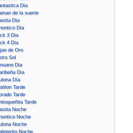
antastica Dia
aman de la suerte
isita Dia
hontico Dia
ick 3 Dia
ick 4 Dia
ijao de Oro
stro Sol
inuano Dia
aribeña Dia
ulona Día
otilon Tarde
orado Tarde
ntioqueñita Tarde
aisita Noche
hontico Noche
ulona Noche
afeterito Noche